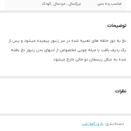
مناسب رده سنی
بزرگسال , خردسال , کودک
اقلام همراه
نخ و سوزن چوبی
توضیحات
ابعاد
150x40x150 میلی‌متر
نخ به دور حلقه های تعبیه شده در سر زنبور پیچیده میشود و پس از
یک ردیف بافت با میله چوبی مخصوص از انتهای بدن زنبور نخ بافته
شده به شکل ریسمان تو خالی خارج میشود.
نظرات
دسته‌بندی
:
بازی آموزشی