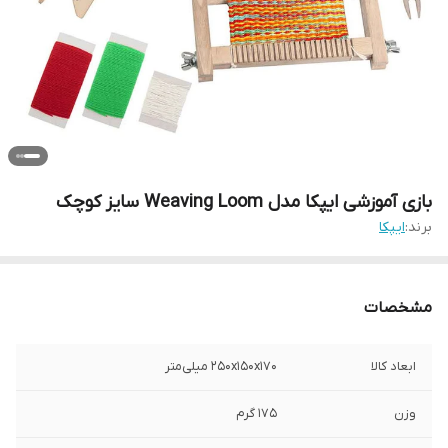
بازی آموزشی ایپکا مدل Weaving Loom سایز کوچک
برند:
ایپکا
مشخصات
ابعاد کالا
250x150x170 میلی‌متر
وزن
175 گرم