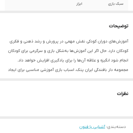
سبک بازی
ابزار
وزن بسته‌بندی
280
توضیحات
اقلام همراه
- دار بافندگی - کوجی - ماکو دو عدد - شانه - نخ
تار و کاموا - دفترچه آموزش به زبان فارسی و
آموزش‌های دوران کودکی نقش مهمی در پرورش و رشد ذهنی و فکری
انگلیسی (شانه و کوجی برای جداسازی و مرتب
کودکان دارد. حال اگر این آموزش‌ها به‌شکل بازی و سرگرمی برای کودکان
کردن تارها، نخ تار و دو عدد ماکو، دفترچه
راهنما)
انجام شود انگیزه و علاقه آن‌ها را برای یادگیری افزایش خواهد داد.
مجموعه دار بافندگی ایران پتک، اسباب بازی آموزشی مناسبی برای ایجاد
رنگ
چند رنگ
خلاقیت و رشد فکری و فیزیکی کودکان است. ایران پتک این مجموعه را
در دو اندازه کوچک و بزرگ برای مخاطبان عرضه می‌کند. این مجموعه دار
نظرات
بافندگی کوچک است که از یک دار چوبی به ابعاد 25 × 17 سانتی‌متر،
تعدادی ابزار و دفترچه‌ی آموزش که به نوبت آن‌ها را شرح خواهیم داد
تشکیل شده است. اولین وسیله در این مجموعه دار بافندگی است که
دسته‌بندی
:
آشنایی با فنون
صفحه اصلی بافت کاردستی‌ها محسوب می‌شود و تمامی عملیات بافت