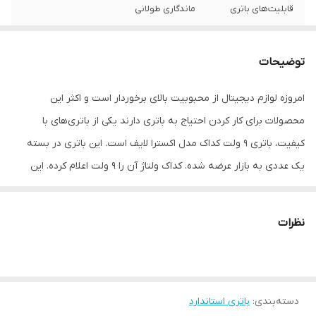
قابلیت‌های باتری
ماندگاری طولانی
تعداد باتری‌های
یک عدد
موجود در پک
توضیحات
نوع باتری
کتابی 9 ولت
امروزه لوازم دیجیتال از محبوبیت بالای برخوردار است و اکثر این
محصولات برای کار کردن احتیاج به باتری دارند یکی از باتری‌های با
کیفیت، باتری 9 ولت کداک مدل اکسترا لایف است. این باتری در بسته
یک عددی به بازار عرضه شده. کداک ولتاژ آن را 9 ولت اعلام کرده. این
باتری از ماندگاری بالایی برخوردار است. باتری‌های 9 ولت برای تامین انرژی
انواع دستگاه‌های خانگی و اداری مناسب هستند. این باتری ساخت کشور
نظرات
چین می باشد . برند کداک همواره محصولات با کیفیتی را به بازار عرضه
کرده. کداک یک شرکت چند ملیتی سازنده تجهیزات، مواد خام و خدمات
عکاسی است که دفتر مرکزی آن در شهر روچستر در ایالت نیویورک ایالات
دسته‌بندی
:
باتری استاندارد
متحده واقع شده و این شرکت توسط جورج ایستمن در سال ۱۸۹۲ تأسیس