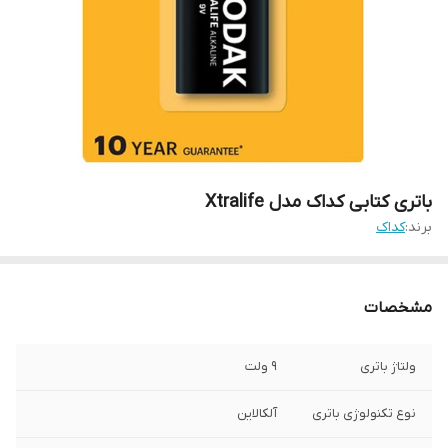
باتری کتابی کداک مدل Xtralife
برند:
کداک
مشخصات
ولتاژ باتری
9 ولت
نوع تکنولوژی باتری
آلکالاین