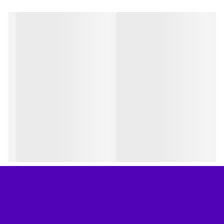
آشنا می شود. میخ و چکش الفبا انگلیسی ایپکا ، یکی از مجموعه های
میخ و چکش ایپکاست. این بازی با هدف تسهیل آموزش الفبای انگلیسی
به کودکان طراحی و تولید شده است.استفاده از میخ و چکش برای
کوبیدن حروف رنگارنگ انگلیسی بر روی صفحه چوب پنبه ای، مهارت
دست ورزی را در کودک تقویت می کند و در کنار بازی، تمرین دیکته را
برای او به تجربه ای شیرین و لذت بخش تبدیل می نماید. این بازی
مزیت های زیر را در بر دارد : آشنایی کودک با حروف و صداهای زبان
انگلیسی افزایش تمرکز و ایجاد هماهنگی بین چشم و دست شناخت
کلمات ساده انگلیسی از طریق کتاب صد واژه همراه این محصول