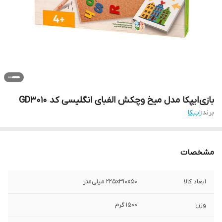
بازی ایپکا مدل میخ وچکش الفبای انگلیسی کد GD3010
برند:
ایپکا
مشخصات
ابعاد کالا
225x310x50 میلی‌متر
وزن
1500 گرم