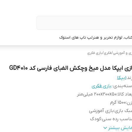
تاب، لوازم تحریر و هنر
لپ تاپ های استوک
ی و آموزشی
/
فکری
/
بازی فکری
زی ایپکا مدل میخ وچکش الفبای فارسی کد GD4010
ند:
ایپکا
ته‌بندی
:
بازی فکری
عاد کالا
:
200x200x50 میلی‌متر
زن
:
1500 گرم
بک بازی
:
بازی آموزشی
ناسب رده سنی
:
کودک
خاطرات
:
خطر بلعیدن
مایش بیشتر