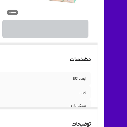
تع
د
مد
تو
خ
با
اق
هم
مشخصات
سا
ت
ابعاد کالا
وزن
ر
سبک بازی
مناسب رده سنی
توضیحات