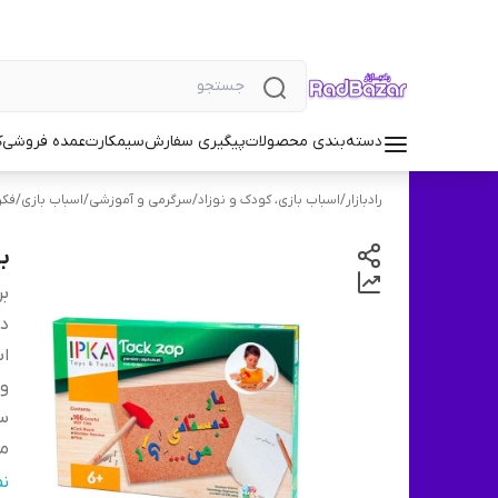
دسته‌بندی محصولات
پیگیری سفارش
سیمکارت
عمده فروشی
ک
رادبازار
/
اسباب بازی، کودک و نوزاد
/
سرگرمی و آموزشی
/
اسباب بازی
/
فکر
با
بر
دس
اب
و
س
م
م
ن