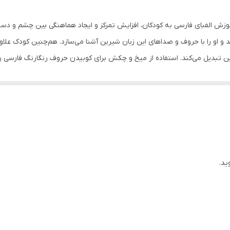
خطر بلعیدن
زش الفبای فارسی به کودکان، افزایش تمرکز و ایجاد هماهنگی بین چشم و دست
یک نفر
 و او را با حروف و صداهای این زبان شیرین آشنا می‌سازد. هم‌چنین کودک علاو
یرین تبدیل می‌کند. استفاده از میخ و چکش برای کوبیدن حروف رنگارنگ فارسی
آسان
 هدف تسهیل آموزش الفبا به کودکان طراحی و تولید شده است.
کمتر از یک ساعت
داخل کشور
استفاده از میخ و چکش برای کوبیدن حروف رنگارنگ فارسی روی صف
- تخته چوب پنبه، چكش چوبی، 166 قطعه از حروف الفبای فارسی چوبی در رنگ‌های مختلف، بسته ميخ و آهنربا
ید.
سانتی‌متر