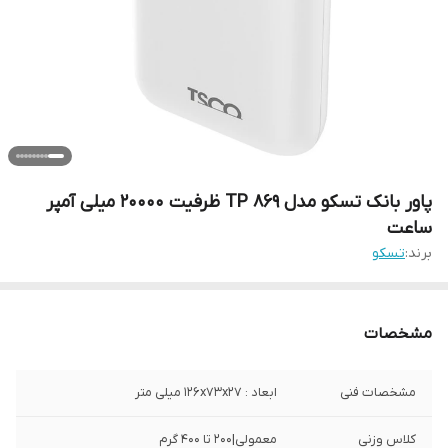
پاور بانک تسکو مدل TP 869 ظرفیت 20000 میلی آمپر
ساعت
برند:
تسکو
مشخصات
مشخصات فنی
ابعاد : 126x73x27 میلی متر
کلاس وزنی
معمولی|200 تا 400 گرم