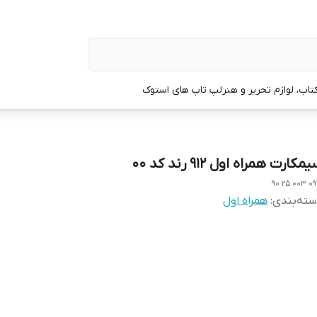
تاب، لوازم تحریر و هنر
لپ تاپ های استوک
مکارت همراه اول 912 رند کد 00
0912 003
ته‌بندی
:
همراه اول