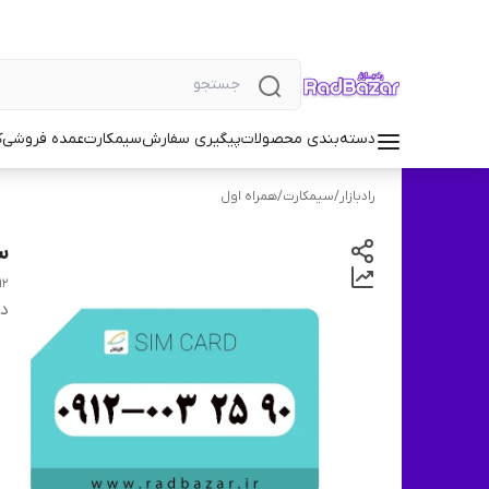
دسته‌بندی محصولات
پیگیری سفارش
سیمکارت
عمده فروشی
ک
رادبازار
/
سیمکارت
/
همراه اول
سی
 25 90
دس