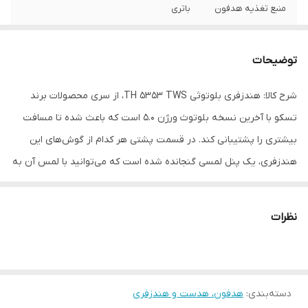
منبع تغذیه هدفون
باتری
محدوده عملکرد
12 متر
توضیحات
نوع گوشی
دو گوشی
شرح کالا: هندزفری بلوتوثی TH 5353 TWS، از سری محصولات برند
عمر باتری هدفون
2.5 ساعت
تسکو با آخرین نسخه بلوتوث ورژن 5.0 است که باعث شده تا مسافت
در حالت مکالمه
بیشتری را پشتیبانی کند. در قسمت پشتی هر کدام از گوش‌های این
عمر باتری هدفون
2.5 ساعت
هندزفری، یک پنل لمسی گنجانده شده است که می‌توانید با لمس آن به
در حالت پخش
موسیقی
تماس‌های خود پاسخ دهید یا آن‌ها را ریجکت کنید. از خصوصیات قابل
توجه این ایرباد نسبت به موردهای قبلی می‌توان به قابلیت شنیدن
عمر باتری هدفون
80 ساعت
نظرات
صدای زنگ هنگام تماس تلفنی با شما از ایربادها اشاره کرد. هم‌چنین از
در حالت استندبای
آنجایی که TH 5353 TWS از سیستم لمسی جهت برقراری مکالمات و
وزن
35 گرم
تنظیم صدا برخوردار است، از این رو نیاز به استفاده از گوشی همراه را به
دسته‌بندی
:
هدفون، هدست و هندزفری
حد زیادی کاهش می‌دهد. از دیگر ویژگی‌های جذاب این هندزفری بی
نوع اتصال
بی‌سیم