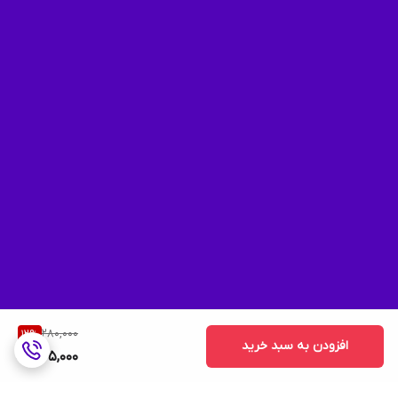
280,000
12
%
افزودن به سبد خرید
245,000