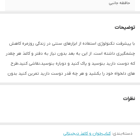
حافظه جانبی
مشخصات باتری
سکه ای
توضیحات
قابلیت پشتیبانی از
ندارد
فایل های
با پیشرفت تکنولوژی استفاده از ابزارهای سنتی در زندگی روزمره کاهش
چشمگیری داشته است. از این به بعد بدون نیاز به دفتر و کاغذ هر چقدر
درگاه‌های ارتباطی
ندارد
که دوست دارید بنوسید و پاک کنید و دوباره بنوسید،نقاشی کنید،طرح
رزولوشن صفحه
8.5 اینچ
های دلخواه خود را بکشید و هر چه قدر دوست دارید تمرین کنید بدون
نمایش
آنکه به کاغذ نیاز داشته باشید و چندین برگ اضافی را هدر بدهید!!! با
نوع صفحه نمایش
ePaper
کاغذ دیجیتالی یا تبلت مخصوص نوشتن و نقاشی کردن دیگر نیازی به
(پنل)
نظرات
کاغذهای معمولی نخواهید داشت! تبلت یادداشت برداری و نقاشی
وزن
35 گرم
Writing Tablet 8.5 دقیقا مشابه تبلت های حرفه ای طراحی شده است
اما از آن فقط برای نوشتن و نقاشی کشیدن می توان استفاده کرد و به
دسته‌بندی
:
کتاب‌خوان و کاغذ دیجیتالی
نوعی این یک کاغذ و یا دفتر دیجیتالی می باشد که کارایی آن فقط برای