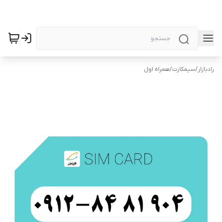
رادبازار
/
سیمکارت
/
همراه اول