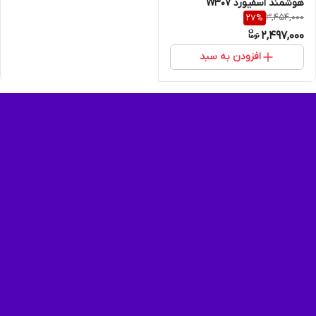
هوشمند اسفیورد W307
3,454,000
27
%
2,497,000
افزودن به سبد