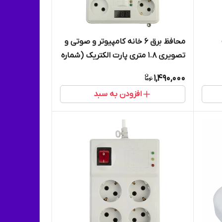
محافظ برق 6 خانه کامپیوتر و صوتی و
تصویری 1.8 متری پارت الکتریک (شماره
2060 کد 0682/2)
1,490,000
افزودن به سبد