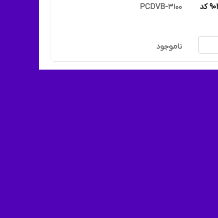
الکتریک با سیم 5 متری (شماره 904 کد
PCDVB-3100
ناموجود