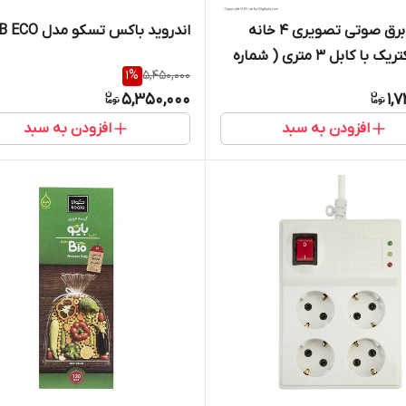
محافظ برق صوتی تصویری 4 خانه
اندروید باکس تسکو مدل TAB ECO
پارت الکتریک با کابل 3 متری ( شماره
1
%
5,450,000
5,350,000
1,
افزودن به سبد
افزودن به سبد