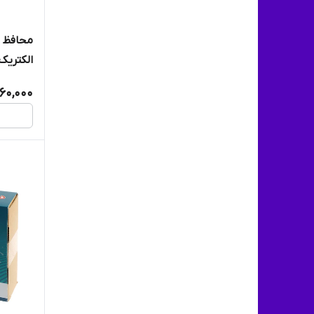
کد 0683/2) کپی
60,000