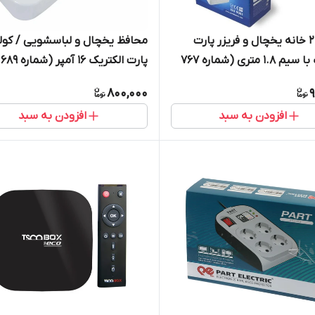
محافظ 2 خانه یخچال و فریزر پارت
محافظ یخچال و لباسشویی / کولر
الکتریک با سیم 1.8 متری (شماره 767
پار
0687)
800,000
9
افزودن به سبد
افزودن به سبد