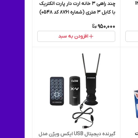
 کد 865 بسته 120
چند راهی 3 خانه ارت دار پارت الکتریک
با کابل 3 متری (شماره 8761 کد 0548)
950,000
افزودن به سبد
ت
گیرنده دیجیتال USB ایکس ویژن مدل