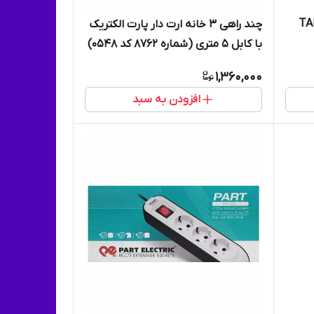
چند راهی 3 خانه ارت دار پارت الکتریک
با کابل 5 متری (شماره 8762 کد 0548)
1,360,000
افزودن به سبد