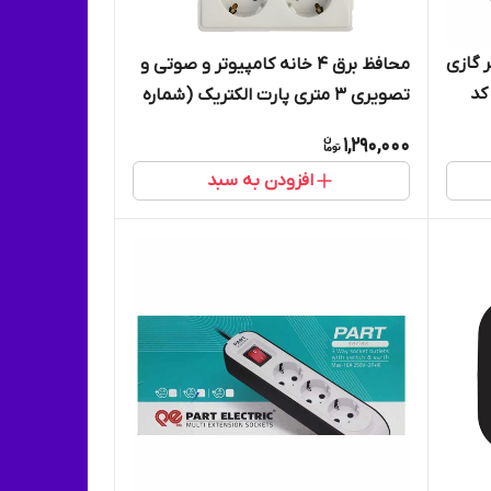
 گازی
محافظ برق 4 خانه کامپیوتر و صوتی و
ت الکتریک 16 آمپر (شماره 689 کد
تصویری 3 متری پارت الکتریک (شماره
940 کد 0681/3)
1,290,000
افزودن به سبد