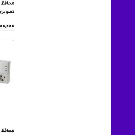
773 کد 0681/5)
700,000