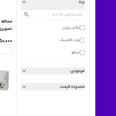
برند
ایکس ویژن
2204 کد 0681/2)
پارت الکتریک
150,000
تسکو
موجودی
محدوده قیمت