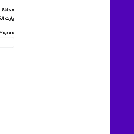
8792 کد 0695/3)
730,000