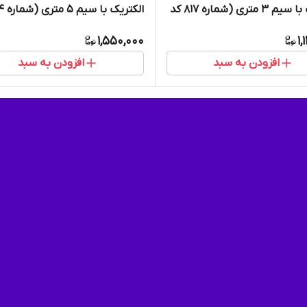
الکتریک با سیم 3 متری (شماره 817 کد
0683/5)
1,550,000
1,
افزودن به سبد
افزودن به سبد