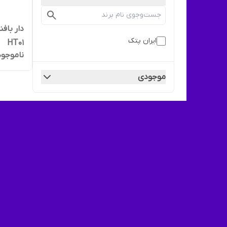
دار بافن
ایران پتک
HT01
ناموجود
موجودی